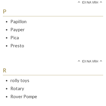
IDI NA VRH
P
Papillon
Payper
Pica
Presto
IDI NA VRH
R
rolly toys
Rotary
Rover Pompe