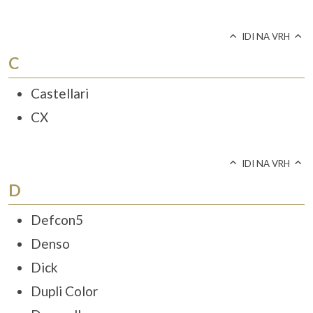
IDI NA VRH
C
Castellari
CX
IDI NA VRH
D
Defcon5
Denso
Dick
Dupli Color