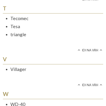
T
Tecomec
Tesa
triangle
IDI NA VRH
V
Villager
IDI NA VRH
W
WD-40