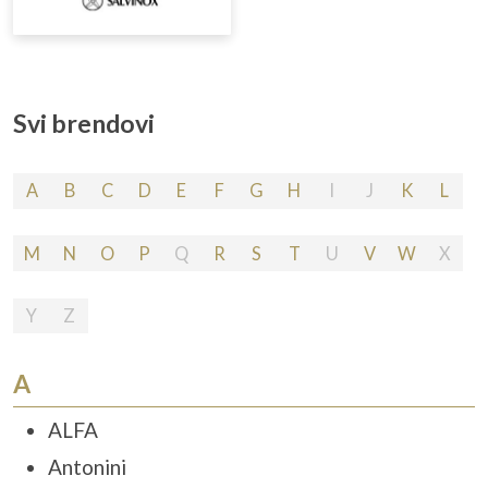
Svi brendovi
A
B
C
D
E
F
G
H
I
J
K
L
M
N
O
P
Q
R
S
T
U
V
W
X
Y
Z
A
ALFA
Antonini