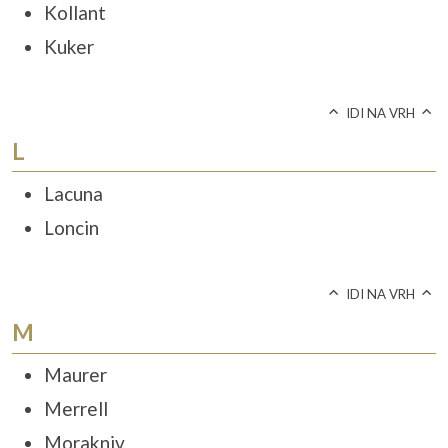
Kollant
Kuker
IDI NA VRH
L
Lacuna
Loncin
IDI NA VRH
M
Maurer
Merrell
Morakniv