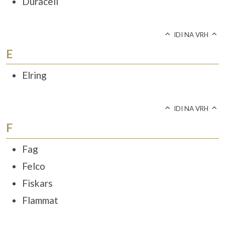
Duracell
IDI NA VRH
E
Elring
IDI NA VRH
F
Fag
Felco
Fiskars
Flammat