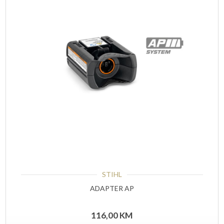
STIHL
ADAPTER AP
116,00
KM