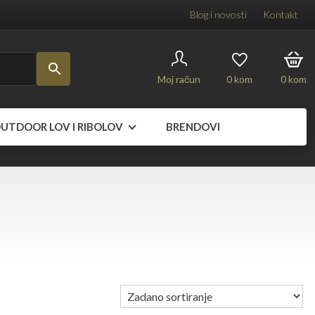
Blog i novosti
Kontakt
Moj račun
0
kom
0
kom
UTDOOR LOV I RIBOLOV
BRENDOVI