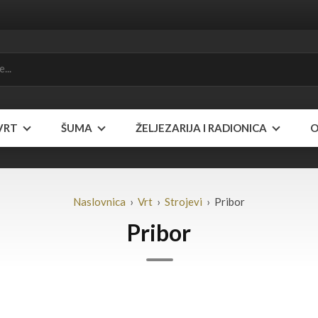
VRT
ŠUMA
ŽELJEZARIJA I RADIONICA
O
Naslovnica
›
Vrt
›
Strojevi
› Pribor
Pribor