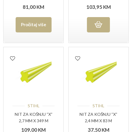
ENDURANCE BF-203
81,00
KM
103,95
KM
Pročitaj više
STIHL
STIHL
NIT ZA KOŠNJU “X”
NIT ZA KOŠNJU “X”
2,7 MM X 349 M
2,4 MM X 83 M
109,00
KM
37,50
KM