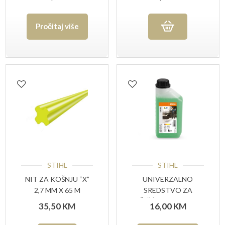
Pročitaj više
STIHL
STIHL
NIT ZA KOŠNJU “X”
UNIVERZALNO
2,7 MM X 65 M
SREDSTVO ZA
ČIŠĆENJE CU 100
35,50
KM
16,00
KM