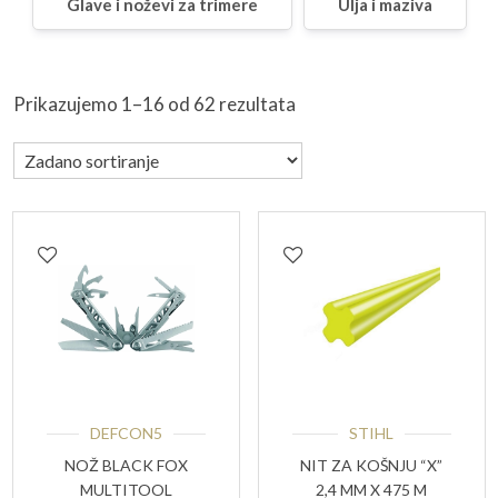
Glave i noževi za trimere
Ulja i maziva
Prikazujemo 1–16 od 62 rezultata
DEFCON5
STIHL
NOŽ BLACK FOX
NIT ZA KOŠNJU “X”
MULTITOOL
2,4 MM X 475 M