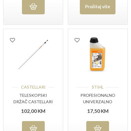
Pročitaj više
CASTELLARI
STIHL
TELESKOPSKI
PROFESIONALNO
DRŽAČ CASTELLARI
UNIVERZALNO
AT4
SREDSTVO ZA
102,00
KM
17,50
KM
ČIŠĆENJE CP 200 1
LIT