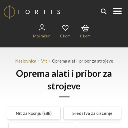
Moj račun
0
kom
0
kom
Naslovnica
›
Vrt
› Oprema alati i pribor za strojeve
Oprema alati i pribor za
strojeve
Nit za košnju (silk)
Sredstva za čišćenje