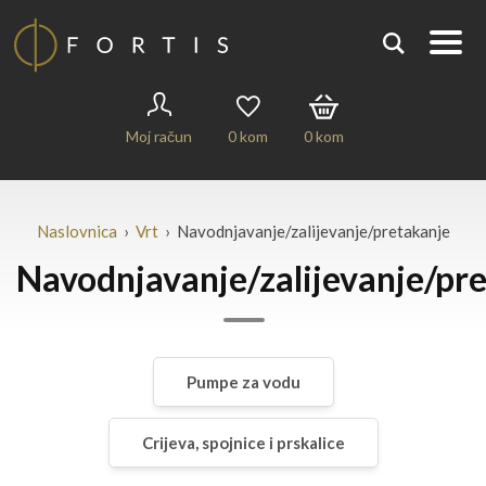
Moj račun
0
kom
0
kom
Naslovnica
›
Vrt
› Navodnjavanje/zalijevanje/pretakanje
Navodnjavanje/zalijevanje/pr
Pumpe za vodu
Crijeva, spojnice i prskalice