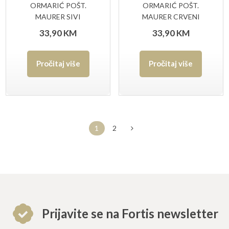
ORMARIĆ POŠT.
ORMARIĆ POŠT.
MAURER SIVI
MAURER CRVENI
ART.93941
ART.93944
33,90
KM
33,90
KM
DIM.22X33X11
DIM.22X33X11
Pročitaj više
Pročitaj više
1
2
Prijavite se na Fortis newsletter