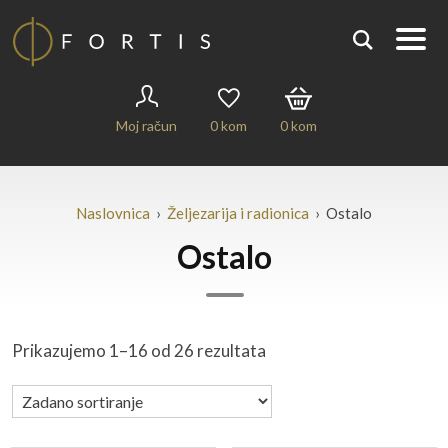
Moj račun
0
kom
0
kom
Naslovnica
›
Željezarija i radionica
› Ostalo
Ostalo
Prikazujemo 1–16 od 26 rezultata