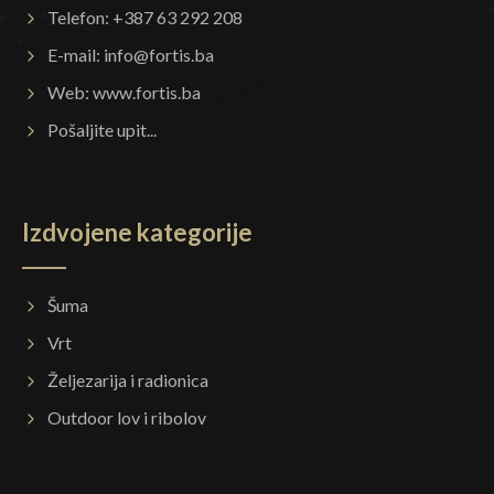
Telefon: +387 63 292 208
E-mail:
info@fortis.ba
Web:
www.fortis.ba
Pošaljite upit...
Izdvojene kategorije
Šuma
Vrt
Željezarija i radionica
Outdoor lov i ribolov