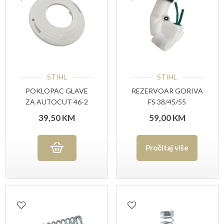
STIHL
STIHL
POKLOPAC GLAVE
REZERVOAR GORIVA
ZA AUTOCUT 46-2
FS 38/45/55
(40037139701)
39,50
KM
59,00
KM
Pročitaj više