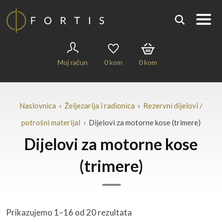
Moj račun
0
kom
0
kom
Naslovnica
›
Željezarija i radionica
›
Rezervni dijelovi /
potrošni materijal
› Dijelovi za motorne kose (trimere)
Dijelovi za motorne kose
(trimere)
Prikazujemo 1–16 od 20 rezultata