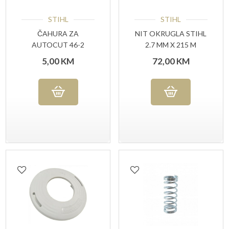
STIHL
STIHL
ČAHURA ZA
NIT OKRUGLA STIHL
AUTOCUT 46-2
2.7 MM X 215 M
(40027138307)
5,00
KM
72,00
KM