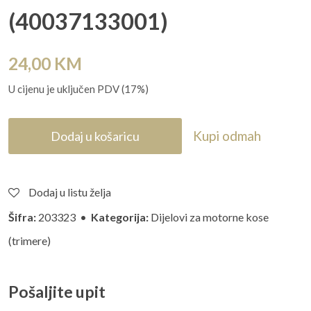
(40037133001)
24,00
KM
U cijenu je uključen PDV (17%)
Kupi odmah
Dodaj u košaricu
Dodaj u listu želja
Šifra:
203323 •
Kategorija:
Dijelovi za motorne kose
(trimere)
Pošaljite upit