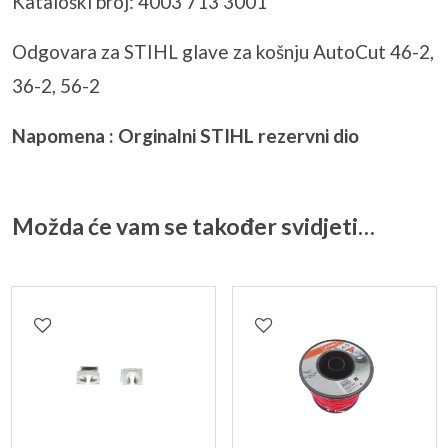
Kataloški broj: 4003 713 3001
Odgovara za STIHL glave za košnju AutoCut 46-2,
36-2, 56-2
Napomena : Orginalni STIHL rezervni dio
Možda će vam se također svidjeti…