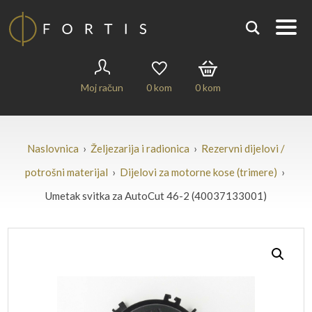
Moj račun
0
kom
0
kom
Naslovnica
›
Željezarija i radionica
›
Rezervni dijelovi /
potrošni materijal
›
Dijelovi za motorne kose (trimere)
›
Umetak svitka za AutoCut 46-2 (40037133001)