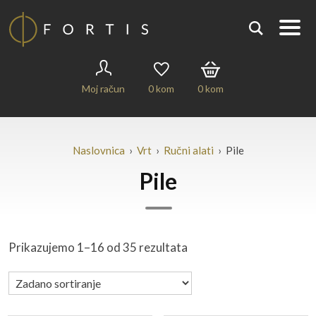
Moj račun
0
kom
0
kom
Naslovnica
›
Vrt
›
Ručni alati
› Pile
Pile
Prikazujemo 1–16 od 35 rezultata