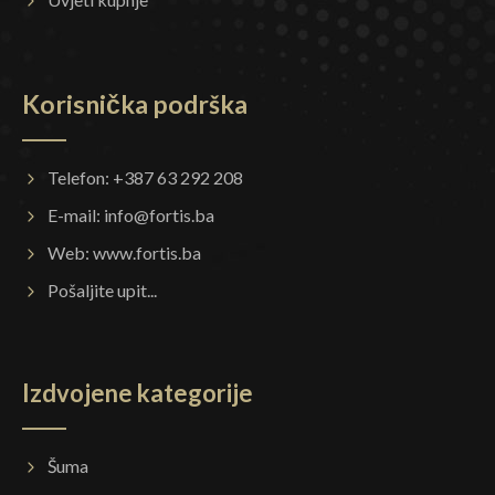
Korisnička podrška
Telefon: +387 63 292 208
E-mail:
info@fortis.ba
Web:
www.fortis.ba
Pošaljite upit...
Izdvojene kategorije
Šuma