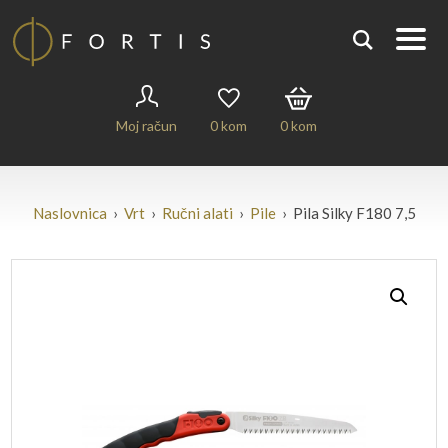
Moj račun
0
kom
0
kom
Naslovnica
›
Vrt
›
Ručni alati
›
Pile
› Pila Silky F180 7,5