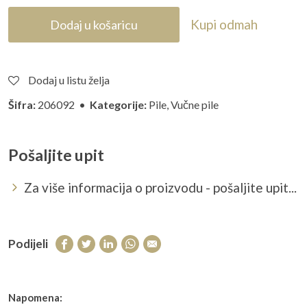
Kupi odmah
Dodaj u košaricu
Dodaj u listu želja
Šifra:
206092 •
Kategorije:
Pile
,
Vučne pile
Pošaljite upit
Za više informacija o proizvodu - pošaljite upit...
Podijeli
Napomena: