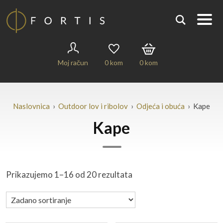
Moj račun
0
kom
0
kom
Naslovnica
›
Outdoor lov i ribolov
›
Odjeća i obuća
› Kape
Kape
Prikazujemo 1–16 od 20 rezultata