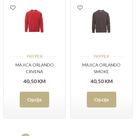
više
više
varijanti.
varijant
Opcije
Opcije
se
se
mogu
mogu
odabrati
odabrat
PAYPER
PAYPER
na
na
MAJICA ORLANDO
MAJICA ORLANDO
CRVENA
SMOKE
stranici
stranici
40,50
KM
40,50
KM
proizvoda
proizvo
Ovaj
Ovaj
Opcije
Opcije
proizvod
proizvo
ima
ima
više
više