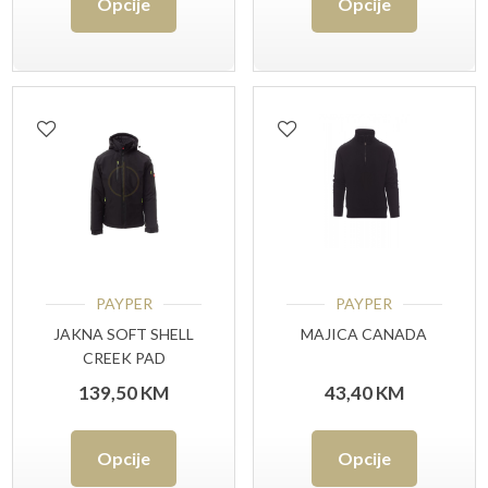
Opcije
Opcije
proizvod
proizvo
ima
ima
više
više
varijanti.
varijant
Opcije
Opcije
se
se
mogu
mogu
odabrati
odabrat
PAYPER
PAYPER
na
na
JAKNA SOFT SHELL
MAJICA CANADA
CREEK PAD
stranici
stranici
139,50
KM
43,40
KM
proizvoda
proizvo
Ovaj
Ovaj
Opcije
Opcije
proizvod
proizvo