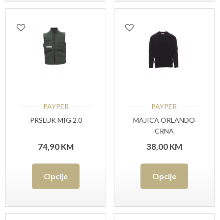
više
više
varijanti.
varijant
Opcije
Opcije
se
se
mogu
mogu
odabrati
odabrat
PAYPER
PAYPER
na
na
PRSLUK MIG 2.0
MAJICA ORLANDO
CRNA
stranici
stranici
74,90
KM
38,00
KM
proizvoda
proizvo
Ovaj
Ovaj
Opcije
Opcije
proizvod
proizvo
ima
ima