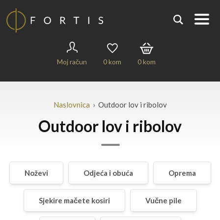
Moj račun
0
kom
0
kom
Naslovnica
› Outdoor lov i ribolov
Outdoor lov i ribolov
Noževi
Odjeća i obuća
Oprema
Sjekire mačete kosiri
Vučne pile