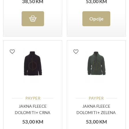
38,50
KM
53,00
KM
Ovaj
Opcije
proizvo
ima
više
varijant
Opcije
se
mogu
odabrat
PAYPER
PAYPER
na
JAKNA FLEECE
JAKNA FLEECE
DOLOMITI+ CRNA
DOLOMITI+ ZELENA
stranici
53,00
KM
53,00
KM
proizvo