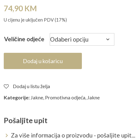
74,90
KM
U cijenu je uključen PDV (17%)
Veličine odjeće
Dodaj u košaricu
Dodaj u listu želja
Kategorije:
Jakne
,
Promotivna odjeća
,
Jakne
Pošaljite upit
Za više informacija o proizvodu - pošaljite upit...