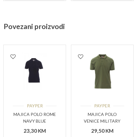
više
više
varijanti.
varijant
Povezani proizvodi
Opcije
Opcije
se
se
mogu
mogu
odabrati
odabrat
na
na
stranici
stranici
proizvoda
proizvo
PAYPER
PAYPER
MAJICA POLO ROME
MAJICA POLO
NAVY BLUE
VENICE MILITARY
GREEN
23,30
KM
29,50
KM