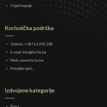
Uvjeti kupnje
Korisnička podrška
Telefon: +387 63 292 208
E-mail:
info@fortis.ba
Web:
www.fortis.ba
Pošaljite upit...
Izdvojene kategorije
Šuma