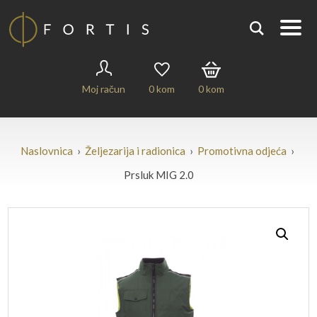
Moj račun
0
kom
0
kom
Naslovnica
›
Željezarija i radionica
›
Promotivna odjeća
›
Prsluk MIG 2.0