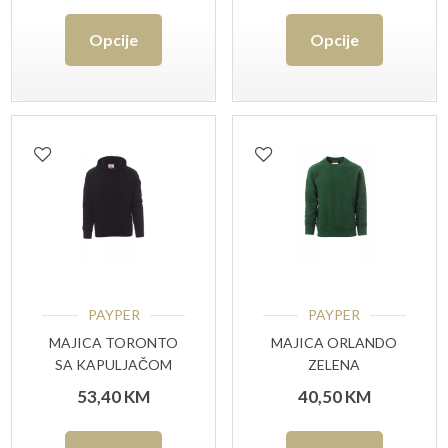
Ovaj
Ovaj
Opcije
Opcije
proizvod
proizvo
ima
ima
više
više
varijanti.
varijant
Opcije
Opcije
se
se
mogu
mogu
odabrati
odabrat
PAYPER
PAYPER
na
na
MAJICA TORONTO
MAJICA ORLANDO
SA KAPULJAČOM
ZELENA
stranici
stranici
CRNA (DUKSERICA)
53,40
KM
40,50
KM
proizvoda
proizvo
Ovaj
Ovaj