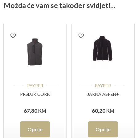
Možda će vam se također svidjeti…
PAYPER
PAYPER
PRSLUK CORK
JAKNA ASPEN+
67,80
KM
60,20
KM
Ovaj
Ovaj
Opcije
Opcije
proizvod
proizvo