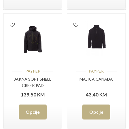
ima
ima
više
više
varijanti.
varijant
Opcije
Opcije
se
se
mogu
mogu
odabrati
odabrat
PAYPER
PAYPER
na
na
JAKNA SOFT SHELL
MAJICA CANADA
CREEK PAD
stranici
stranici
139,50
KM
43,40
KM
proizvoda
proizvo
Ovaj
Ovaj
Opcije
Opcije
proizvod
proizvo
ima
ima