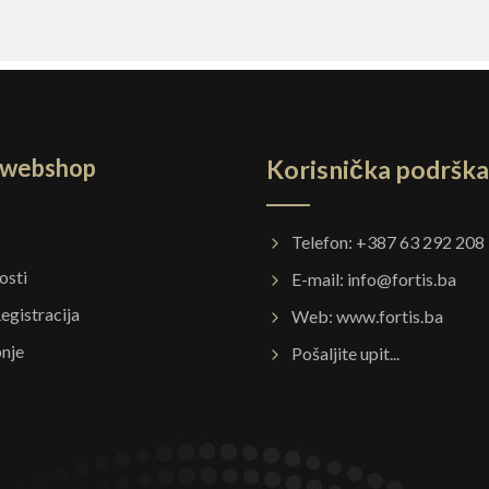
a webshop
Korisnička podrška
Telefon: +387 63 292 208
osti
E-mail:
info@fortis.ba
Registracija
Web:
www.fortis.ba
pnje
Pošaljite upit...