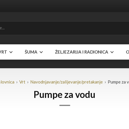
VRT
ŠUMA
ŽELJEZARIJA I RADIONICA
O
lovnica
›
Vrt
›
Navodnjavanje/zalijevanje/pretakanje
› Pumpe za 
Pumpe za vodu