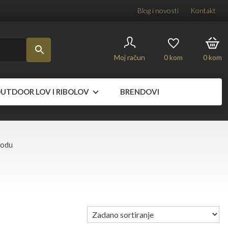
Blog i novosti
Kontakt
Moj račun
0
kom
0
kom
UTDOOR LOV I RIBOLOV
BRENDOVI
vodu