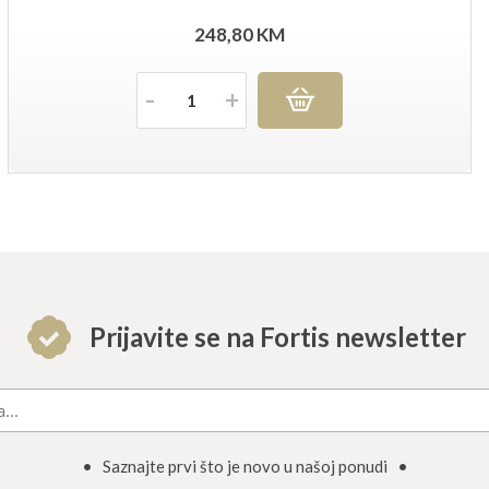
248,80
KM
Količina
Prijavite se na Fortis newsletter
• Saznajte prvi što je novo u našoj ponudi •