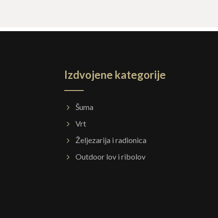
Izdvojene kategorije
Šuma
Vrt
Željezarija i radionica
Outdoor lov i ribolov