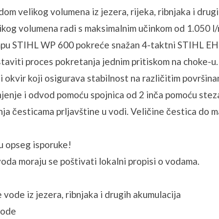
velikog volumena iz jezera, rijeka, ribnjaka i drugi
og volumena radi s maksimalnim učinkom od 1.050 l/min
pu STIHL WP 600 pokreće snažan 4-taktni STIHL EHC 
aviti proces pokretanja jednim pritiskom na choke-u.
okvir koji osigurava stabilnost na različitim površinam
njenje i odvod pomoću spojnica od 2 inča pomoću steza
 česticama prljavštine u vodi. Veličine čestica do m
u opseg isporuke!
voda moraju se poštivati ​​lokalni propisi o vodama.
 vode iz jezera, ribnjaka i drugih akumulacija
vode