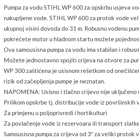
Pumpa za vodu STIHL WP 600 za opskrbu usjeva vodom 
nakupljene vode. STIHL WP 600 za protok vode velik
ukupnoj visini dovoda do 31 m. Robusnu vodenu pum
pokrećete motor u hladnom startu možete pojednost
Ova samousisna pumpa za vodu ima stabilan i robusni 
Možete jednostavno spojiti crijeva na otvore za pu
WP 300 zaštićena je usisnom rešetkom od onečišćenja
rizik od začepljenja pumpe je neznatan.
NAPOMENA: Usisno i tlačno crijevo nije uključeno 
Prilikom opskrbe tj. distribucije vode iz površinskih 
Za primjenu u poljoprivredi i hortikulturi
Za povlačenje vode iz rezervoara ili transport slatke
Samousisna pumpa za crijeva od 3″ za veliki protok 