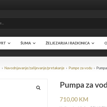
VRT
ŠUMA
ŽELJEZARIJA I RADIONICA
O
t
›
Navodnjavanje/zalijevanje/pretakanje
›
Pumpe za vodu
› Pumpa
Pumpa za vo
710,00
KM