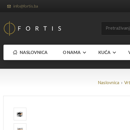
info@fortis.ba
NASLOVNICA
O NAMA
KUĆA
Naslovnica
›
Vr