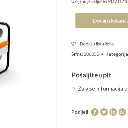
U cijenu je uključen PDV (17%
Dodaj u košaric
Dodaj u listu želja
Šifra:
206055 •
Kategorija
Pošaljite upit
Za više informacija o 
Podijeli