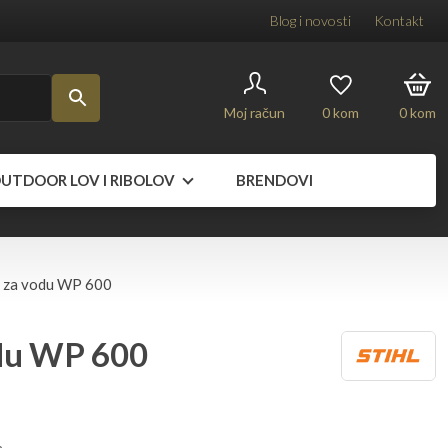
Blog i novosti
Kontakt
Moj račun
0
kom
0
kom
UTDOOR LOV I RIBOLOV
BRENDOVI
 za vodu WP 600
du WP 600