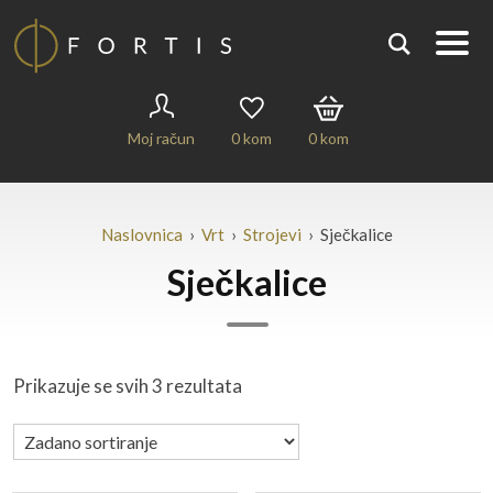
Moj račun
0
kom
0
kom
Naslovnica
›
Vrt
›
Strojevi
› Sječkalice
Sječkalice
Prikazuje se svih 3 rezultata