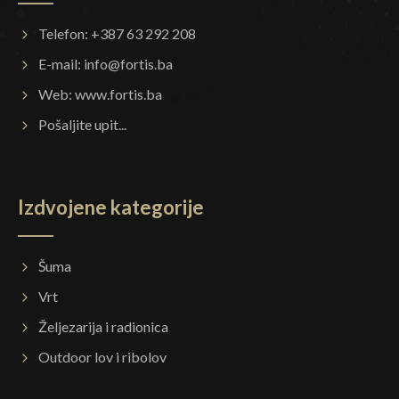
Telefon: +387 63 292 208
E-mail:
info@fortis.ba
Web:
www.fortis.ba
Pošaljite upit...
Izdvojene kategorije
Šuma
Vrt
Željezarija i radionica
Outdoor lov i ribolov