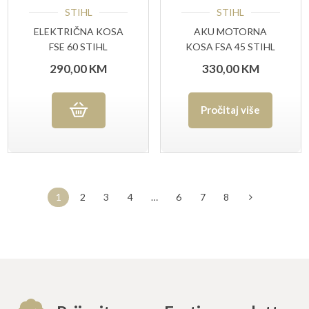
STIHL
STIHL
ELEKTRIČNA KOSA
AKU MOTORNA
FSE 60 STIHL
KOSA FSA 45 STIHL
290,00
KM
330,00
KM
Pročitaj više
1
2
3
4
…
6
7
8