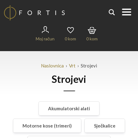
Moj račun
0
kom
0
kom
Naslovnica
›
Vrt
› Strojevi
Strojevi
Akumulatorski alati
Motorne kose (trimeri)
Sječkalice