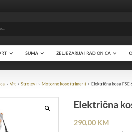
VRT
ŠUMA
ŽELJEZARIJA I RADIONICA
O
ica
›
Vrt
›
Strojevi
›
Motorne kose (trimeri)
› Električna kosa FSE
Električna ko
290,00
KM