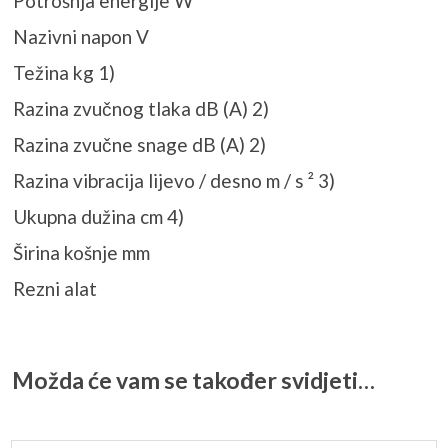
Potrošnja energije W
Nazivni napon V
Težina kg 1)
Razina zvučnog tlaka dB (A) 2)
Razina zvučne snage dB (A) 2)
Razina vibracija lijevo / desno m / s ² 3)
Ukupna dužina cm 4)
Širina košnje mm
Rezni alat
Možda će vam se također svidjeti…