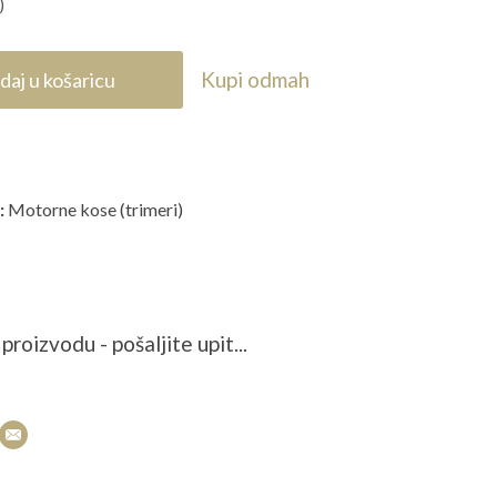
)
Kupi odmah
daj u košaricu
:
Motorne kose (trimeri)
proizvodu - pošaljite upit...