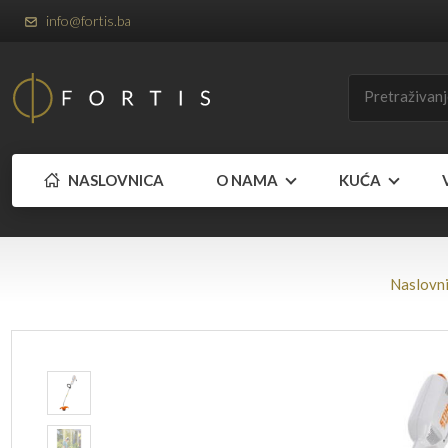
info@fortis.ba
NASLOVNICA
O NAMA
KUĆA
Naslovn