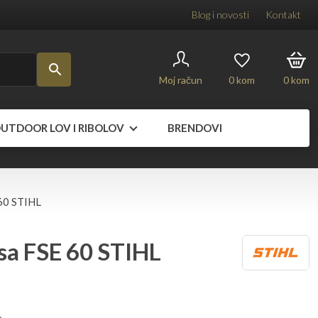
Blog i novosti
Kontakt
Moj račun
0
kom
0
kom
UTDOOR LOV I RIBOLOV
BRENDOVI
 60 STIHL
sa FSE 60 STIHL