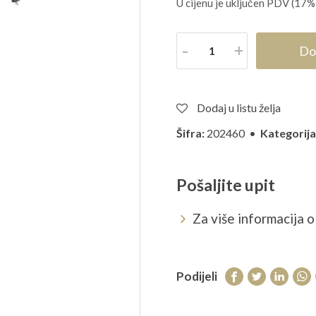
U cijenu je uključen PDV (17%
Količina
Do
Dodaj u listu želja
Šifra:
202460 •
Kategorija
Pošaljite upit
Za više informacija o 
Podijeli