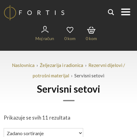
Moj račun
0
kom
0
kom
Naslovnica
›
Željezarija i radionica
›
Rezervni dijelovi /
potrošni materijal
› Servisni setovi
Servisni setovi
Prikazuje se svih 11 rezultata