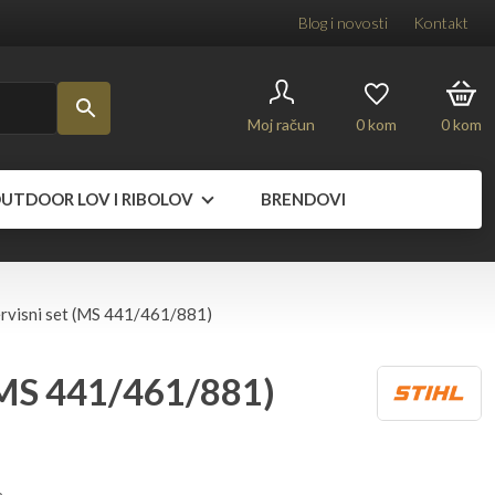
Blog i novosti
Kontakt
Moj račun
0
kom
0
kom
UTDOOR LOV I RIBOLOV
BRENDOVI
rvisni set (MS 441/461/881)
 (MS 441/461/881)