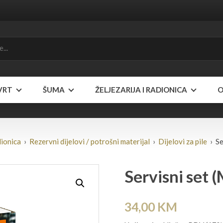
VRT
ŠUMA
ŽELJEZARIJA I RADIONICA
O
dionica
›
Rezervni dijelovi / potrošni materijal
›
Dijelovi za pile
› Se
Servisni set
34,00
KM