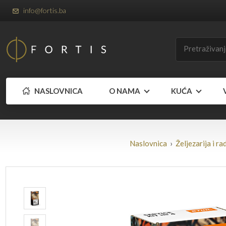
info@fortis.ba
NASLOVNICA
O NAMA
KUĆA
Naslovnica
›
Željezarija i ra