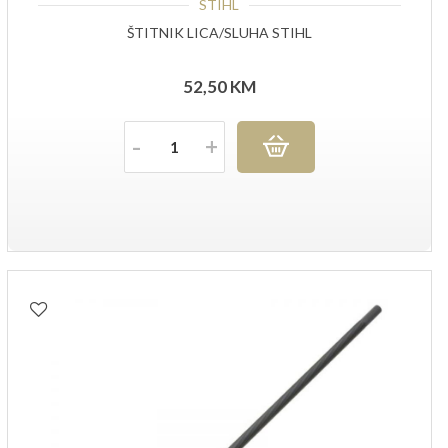
STIHL
ŠTITNIK LICA/SLUHA STIHL
52,50
KM
Količina