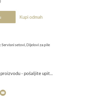
)
Kupi odmah
u
:
Servisni setovi
,
Dijelovi za pile
proizvodu - pošaljite upit...