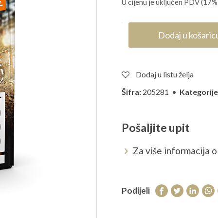
U cijenu je uključen PDV (17%
Dodaj u košaric
Dodaj u listu želja
Šifra:
205281 •
Kategorije
Pošaljite upit
Za više informacija o 
Podijeli