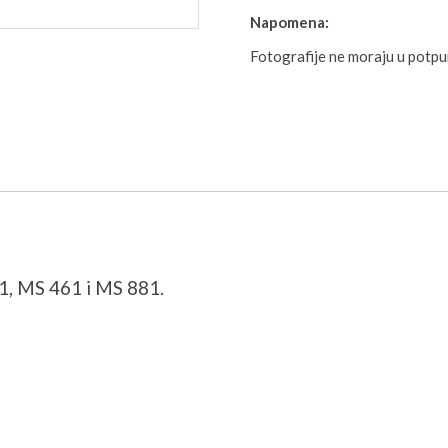
Napomena:
Fotografije ne moraju u potp
1, MS 461 i MS 881.