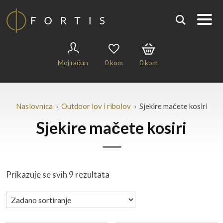
Moj račun
0
kom
0
kom
Naslovnica
›
Outdoor lov i ribolov
› Sjekire mačete kosiri
Sjekire mačete kosiri
Prikazuje se svih 9 rezultata