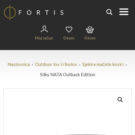
Moj račun
0
kom
0
kom
Naslovnica
›
Outdoor lov i ribolov
›
Sjekire mačete kosiri
›
Silky NATA Outback Edition