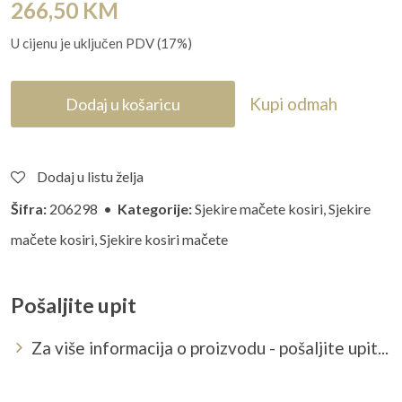
266,50
KM
U cijenu je uključen PDV (17%)
Kupi odmah
Dodaj u košaricu
Dodaj u listu želja
Šifra:
206298 •
Kategorije:
Sjekire mačete kosiri
,
Sjekire
mačete kosiri
,
Sjekire kosiri mačete
Pošaljite upit
Za više informacija o proizvodu - pošaljite upit...