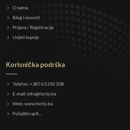
O nama
Blog i novosti
Prijava / Registracija
Uvjeti kupnje
Korisnička podrška
Telefon: +387 63 292 208
E-mail:
info@fortis.ba
Web:
www.fortis.ba
Pošaljite upit...