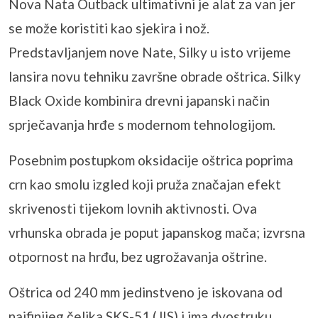
Nova Nata Outback ultimativni je alat za van jer
se može koristiti kao sjekira i nož.
Predstavljanjem nove Nate, Silky u isto vrijeme
lansira novu tehniku ​​završne obrade oštrica. Silky
Black Oxide kombinira drevni japanski način
sprječavanja hrđe s modernom tehnologijom.
Posebnim postupkom oksidacije oštrica poprima
crn kao smolu izgled koji pruža značajan efekt
skrivenosti tijekom lovnih aktivnosti. Ova
vrhunska obrada je poput japanskog mača; izvrsna
otpornost na hrđu, bez ugrožavanja oštrine.
Oštrica od 240 mm jedinstveno je iskovana od
najfinijeg čelika SKS-51 (JIS) i ima dvostruku