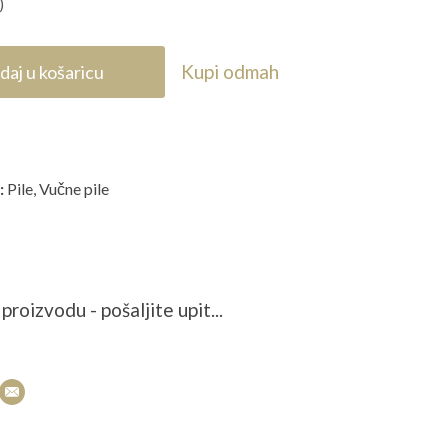
)
Kupi odmah
daj u košaricu
:
Pile
,
Vučne pile
proizvodu - pošaljite upit...