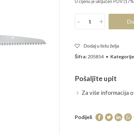
U cijenu je uključen PDV (17%
Količina
Do
Dodaj u listu želja
Šifra:
205854 •
Kategorije
Pošaljite upit
Za više informacija o 
Podijeli