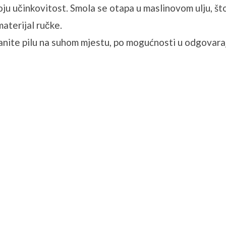
u učinkovitost. Smola se otapa u maslinovom ulju, što 
aterijal ručke.
ranite pilu na suhom mjestu, po mogućnosti u odgovaraju