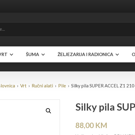
VRT
ŠUMA
ŽELJEZARIJA I RADIONICA
O
lovnica
›
Vrt
›
Ručni alati
›
Pile
› Silky pila SUPER ACCEL Z1 210
Silky pila S
88,00
KM