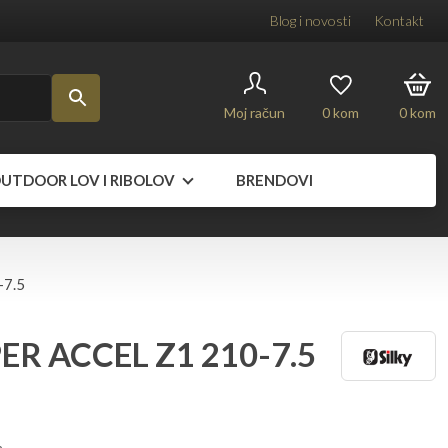
Blog i novosti
Kontakt
Moj račun
0
kom
0
kom
UTDOOR LOV I RIBOLOV
BRENDOVI
-7.5
UPER ACCEL Z1 210-7.5