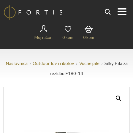
Moj račun
0
kom
0
kom
Naslovnica
›
Outdoor lov i ribolov
›
Vučne pile
› Silky Pila za
rezidbu F180-14