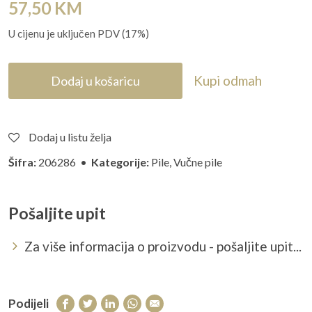
57,50
KM
U cijenu je uključen PDV (17%)
Kupi odmah
Dodaj u košaricu
Dodaj u listu želja
Šifra:
206286 •
Kategorije:
Pile
,
Vučne pile
Pošaljite upit
Za više informacija o proizvodu - pošaljite upit...
Podijeli