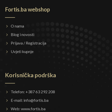
Fortis.ba webshop
O nama
Blog i novosti
Prijava / Registracija
Uvjeti kupnje
Korisnička podrška
Telefon: +387 63 292 208
E-mail:
info@fortis.ba
Web:
www.fortis.ba