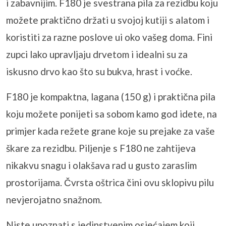
i zabavnijim. F180 je svestrana pila za rezidbu koju
možete praktično držati u svojoj kutiji s alatom i
koristiti za razne poslove ui oko vašeg doma. Fini
zupci lako upravljaju drvetom i idealni su za
iskusno drvo kao što su bukva, hrast i voćke.
F180 je kompaktna, lagana (150 g) i praktična pila
koju možete ponijeti sa sobom kamo god idete, na
primjer kada režete grane koje su prejake za vaše
škare za rezidbu. Piljenje s F180 ne zahtijeva
nikakvu snagu i olakšava rad u gusto zaraslim
prostorijama. Čvrsta oštrica čini ovu sklopivu pilu
nevjerojatno snažnom.
Niste upoznati s jedinstvenim osjećajem koji