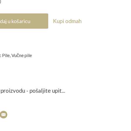
)
Kupi odmah
daj u košaricu
:
Pile
,
Vučne pile
proizvodu - pošaljite upit...