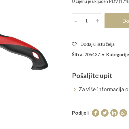
U cijenu je uključen PDV (17%
Količina
Do
Dodaj u listu želja
Šifra:
206437 •
Kategorije
Pošaljite upit
Za više informacija o 
Podijeli