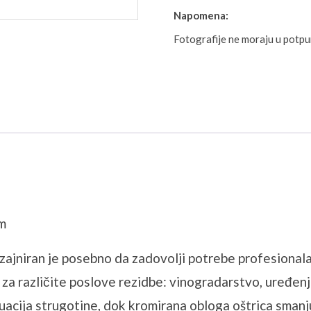
Napomena:
Fotografije ne moraju u potp
cm
zajniran je posebno da zadovolji potrebe profesionalac
e za različite poslove rezidbe: vinogradarstvo, uređenj
kuacija strugotine, dok kromirana obloga oštrica smanj