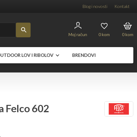
Blog i novosti
Kontakt
Moj račun
0
kom
0
kom
UTDOOR LOV I RIBOLOV
BRENDOVI
a Felco 602