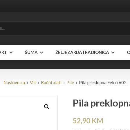
VRT
ŠUMA
ŽELJEZARIJA I RADIONICA
O
Naslovnica
›
Vrt
›
Ručni alati
›
Pile
› Pila preklopna Felco 602
Pila preklopn
52,90
KM