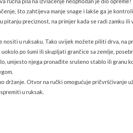
ova ručna pila na izvlačenje neophodan je dio opreme!
čenje, što zahtijeva manje snage i lakše ga je kontroli
je u pitanju preciznost, na primjer kada se radi zamku 
 nositi u ruksaku. Tako uvijek možete piliti drva, na pr
e uokolo po šumi ili skupljati grančice sa zemlje, poseb
o, umjesto njega pronađite srušeno stablo ili granu k
jegom.
držanje. Otvor na ručki omogućuje pričvršćivanje uže
spremiti u ruksak.