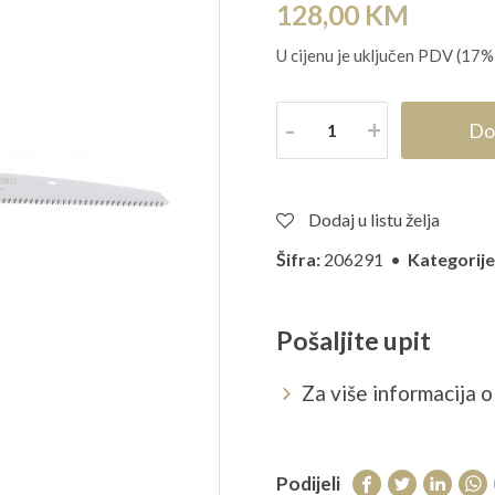
128,00
KM
U cijenu je uključen PDV (17%
Količina
Do
Dodaj u listu želja
Šifra:
206291 •
Kategorije
Pošaljite upit
Za više informacija o 
Podijeli