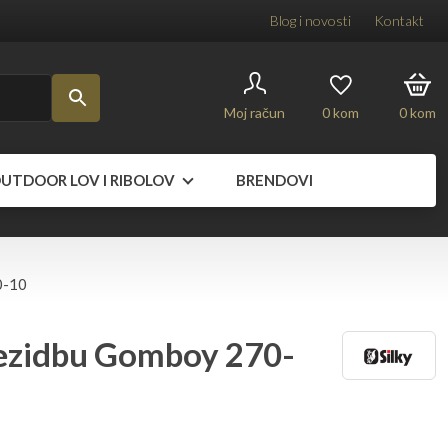
Blog i novosti
Kontakt
Moj račun
0
kom
0
kom
UTDOOR LOV I RIBOLOV
BRENDOVI
0-10
 rezidbu Gomboy 270-