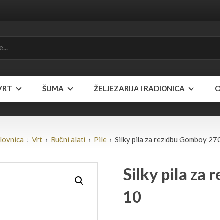
VRT
ŠUMA
ŽELJEZARIJA I RADIONICA
O
lovnica
›
Vrt
›
Ručni alati
›
Pile
› Silky pila za rezidbu Gomboy 27
Silky pila za
10