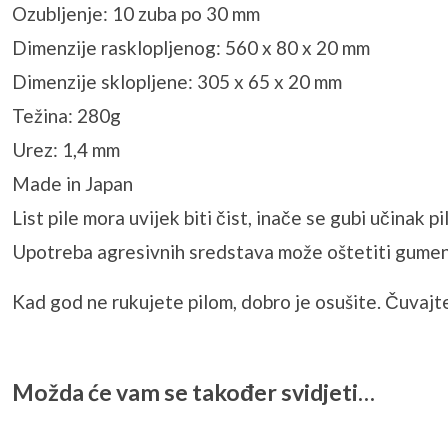
Ozubljenje: 10 zuba po 30 mm
Dimenzije rasklopljenog: 560 x 80 x 20 mm
Dimenzije sklopljene: 305 x 65 x 20 mm
Težina: 280g
Urez: 1,4 mm
Made in Japan
List pile mora uvijek biti čist, inače se gubi učinak p
Upotreba agresivnih sredstava može oštetiti gumen
Kad god ne rukujete pilom, dobro je osušite. Čuvajte
Možda će vam se također svidjeti…