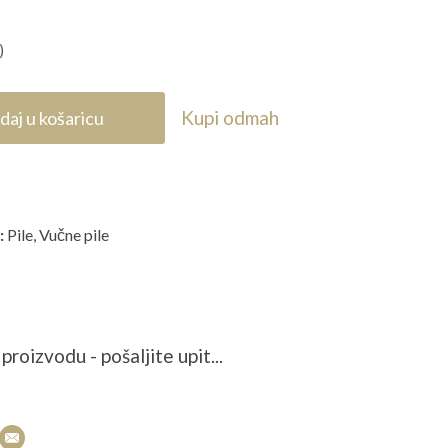
)
Kupi odmah
daj u košaricu
:
Pile
,
Vučne pile
proizvodu - pošaljite upit...