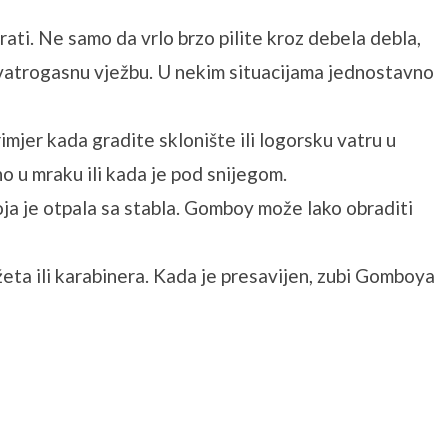
rati. Ne samo da vrlo brzo pilite kroz debela debla,
ili vatrogasnu vježbu. U nekim situacijama jednostavno
imjer kada gradite sklonište ili logorsku vatru u
no u mraku ili kada je pod snijegom.
oja je otpala sa stabla. Gomboy može lako obraditi
ta ili karabinera. Kada je presavijen, zubi Gomboya