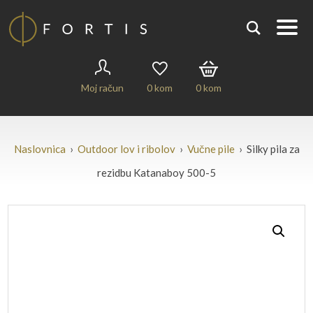
Moj račun
0
kom
0
kom
Naslovnica
›
Outdoor lov i ribolov
›
Vučne pile
› Silky pila za
rezidbu Katanaboy 500-5