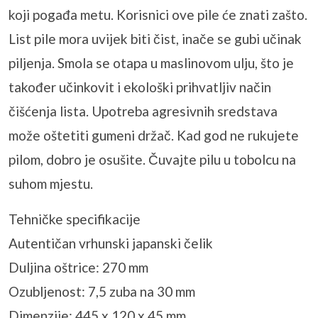
koji pogađa metu. Korisnici ove pile će znati zašto.
List pile mora uvijek biti čist, inače se gubi učinak
piljenja. Smola se otapa u maslinovom ulju, što je
također učinkovit i ekološki prihvatljiv način
čišćenja lista. Upotreba agresivnih sredstava
može oštetiti gumeni držač. Kad god ne rukujete
pilom, dobro je osušite. Čuvajte pilu u tobolcu na
suhom mjestu.
Tehničke specifikacije
Autentičan vrhunski japanski čelik
Duljina oštrice: 270 mm
Ozubljenost: 7,5 zuba na 30 mm
Dimenzije: 445 x 120 x 45 mm