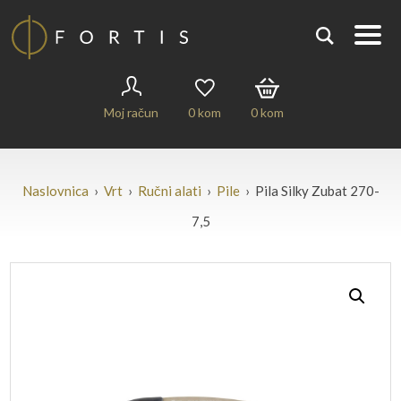
Moj račun
0
kom
0
kom
Naslovnica
›
Vrt
›
Ručni alati
›
Pile
› Pila Silky Zubat 270-
7,5