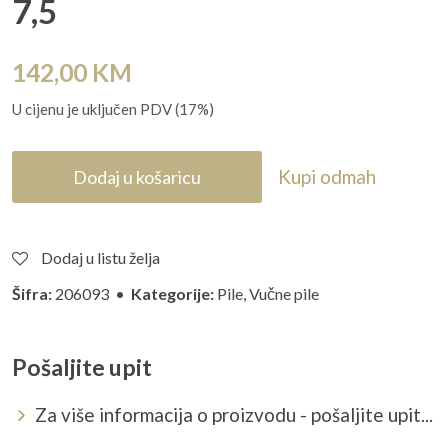
7,5
142,00
KM
U cijenu je uključen PDV (17%)
Kupi odmah
Dodaj u košaricu
Dodaj u listu želja
Šifra:
206093 •
Kategorije:
Pile
,
Vučne pile
Pošaljite upit
Za više informacija o proizvodu - pošaljite upit...