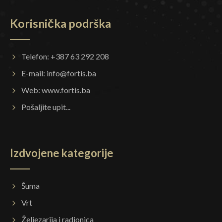
Korisnička podrška
Telefon: +387 63 292 208
E-mail:
info@fortis.ba
Web:
www.fortis.ba
Pošaljite upit...
Izdvojene kategorije
Šuma
Vrt
Željezarija i radionica