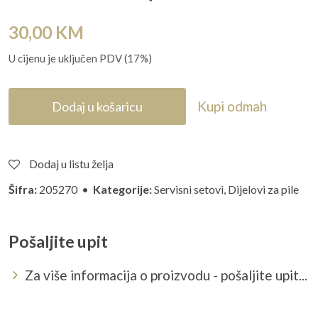
30,00
KM
U cijenu je uključen PDV (17%)
Kupi odmah
Dodaj u košaricu
Dodaj u listu želja
Šifra:
205270 •
Kategorije:
Servisni setovi
,
Dijelovi za pile
Pošaljite upit
Za više informacija o proizvodu - pošaljite upit...