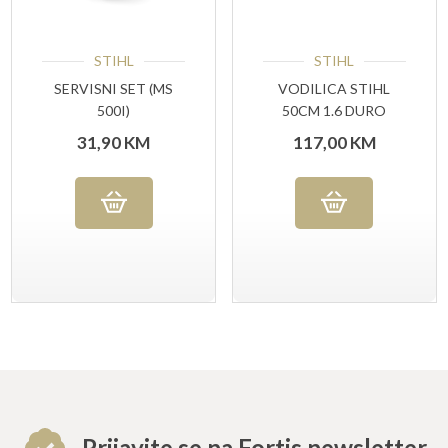
STIHL
STIHL
SERVISNI SET (MS
VODILICA STIHL
500I)
50CM 1.6 DURO
31,90
KM
117,00
KM
Prijavite se na Fortis newsletter