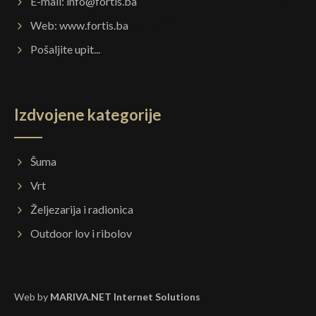
E-mail:
info@fortis.ba
Web:
www.fortis.ba
Pošaljite upit...
Izdvojene kategorije
Šuma
Vrt
Željezarija i radionica
Outdoor lov i ribolov
Web by
MARIVA.NET Internet Solutions