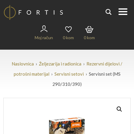
Moj račun
0
kom
0
kom
Naslovnica
›
Željezarija i radionica
›
Rezervni dijelovi /
potrošni materijal
›
Servisni setovi
› Servisni set (MS
290/310/390)