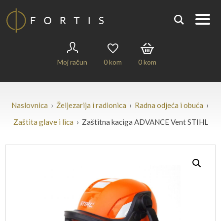
Moj račun
0
kom
0
kom
Naslovnica
›
Željezarija i radionica
›
Radna odjeća i obuća
›
Zaštita glave i lica
› Zaštitna kaciga ADVANCE Vent STIHL