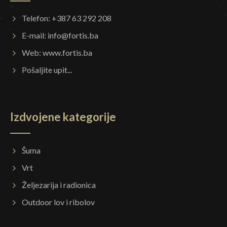
Telefon: +387 63 292 208
E-mail:
info@fortis.ba
Web:
www.fortis.ba
Pošaljite upit...
Izdvojene kategorije
Šuma
Vrt
Željezarija i radionica
Outdoor lov i ribolov