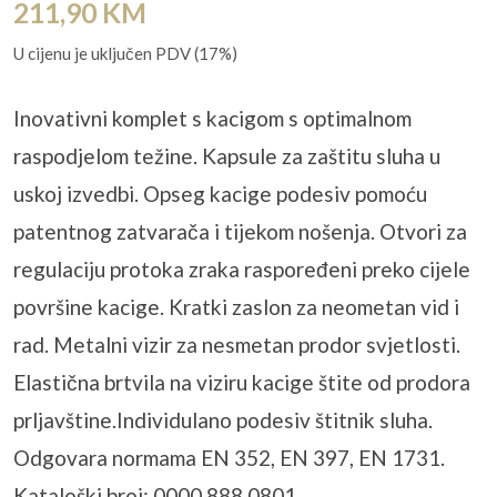
211,90
KM
U cijenu je uključen PDV (17%)
Inovativni komplet s kacigom s optimalnom
raspodjelom težine. Kapsule za zaštitu sluha u
uskoj izvedbi. Opseg kacige podesiv pomoću
patentnog zatvarača i tijekom nošenja. Otvori za
regulaciju protoka zraka raspoređeni preko cijele
površine kacige. Kratki zaslon za neometan vid i
rad. Metalni vizir za nesmetan prodor svjetlosti.
Elastična brtvila na viziru kacige štite od prodora
prljavštine.Individulano podesiv štitnik sluha.
Odgovara normama EN 352, EN 397, EN 1731.
Kataloški broj: 0000 888 0801