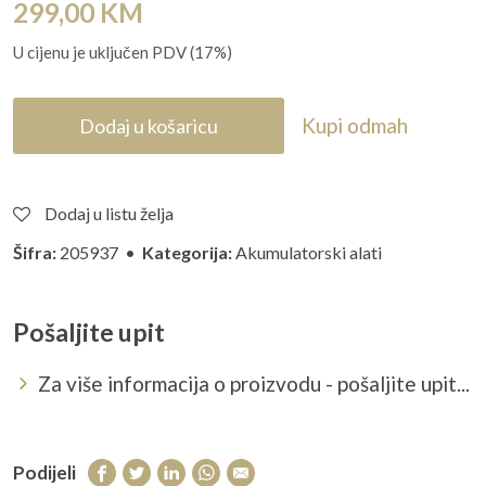
299,00
KM
U cijenu je uključen PDV (17%)
Kupi odmah
Dodaj u košaricu
Dodaj u listu želja
Šifra:
205937 •
Kategorija:
Akumulatorski alati
Pošaljite upit
Za više informacija o proizvodu - pošaljite upit...
Podijeli