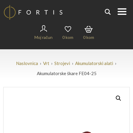
Moj račun
0
kom
0
kom
Naslovnica
›
Vrt
›
Strojevi
›
Akumulatorski alati
›
Akumulatorske škare FE04-25