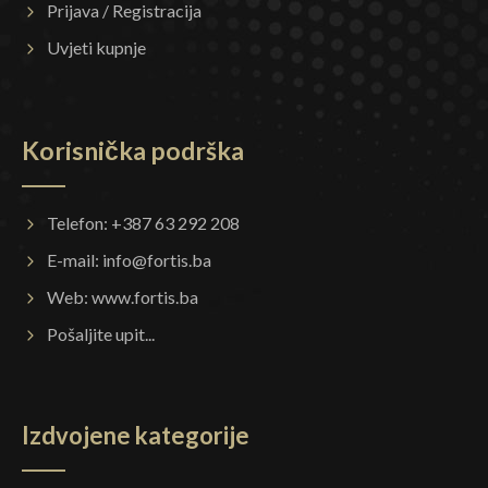
Prijava / Registracija
Uvjeti kupnje
Korisnička podrška
Telefon: +387 63 292 208
E-mail:
info@fortis.ba
Web:
www.fortis.ba
Pošaljite upit...
Izdvojene kategorije