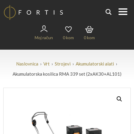
Moj račun
0
kom
0
kom
Naslovnica
›
Vrt
›
Strojevi
›
Akumulatorski alati
›
Akumulatorska kosilica RMA 339 set (2xAK30+AL101)