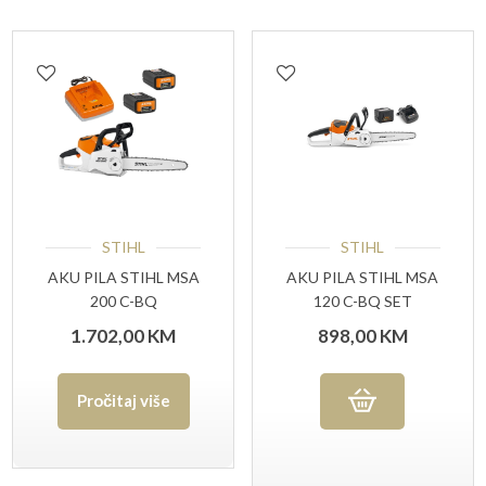
STIHL
STIHL
AKU PILA STIHL MSA
AKU PILA STIHL MSA
200 C-BQ
120 C-BQ SET
(AK20+AL101)
1.702,00
KM
898,00
KM
Pročitaj više