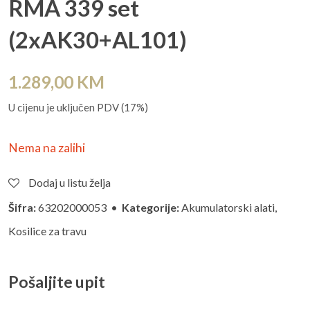
RMA 339 set
(2xAK30+AL101)
1.289,00
KM
U cijenu je uključen PDV (17%)
Nema na zalihi
Dodaj u listu želja
Šifra:
63202000053 •
Kategorije:
Akumulatorski alati
,
Kosilice za travu
Pošaljite upit