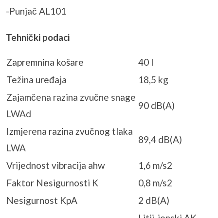
-Punjač AL101
Tehnički podaci
Zapremnina košare
40 l
Težina uređaja
18,5 kg
Zajamčena razina zvučne snage
90 dB(A)
LWAd
Izmjerena razina zvučnog tlaka
89,4 dB(A)
LWA
Vrijednost vibracija ahw
1,6 m/s2
Faktor Nesigurnosti K
0,8 m/s2
Nesigurnost KpA
2 dB(A)
Litij-ionski AK