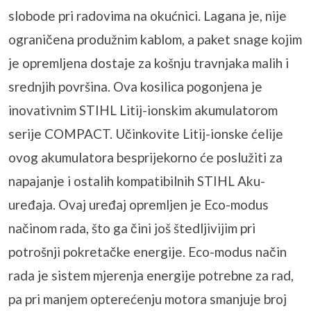
slobode pri radovima na okućnici. Lagana je, nije
ograničena produžnim kablom, a paket snage kojim
je opremljena dostaje za košnju travnjaka malih i
srednjih površina. Ova kosilica pogonjena je
inovativnim STIHL Litij-ionskim akumulatorom
serije COMPACT. Učinkovite Litij-ionske ćelije
ovog akumulatora besprijekorno će poslužiti za
napajanje i ostalih kompatibilnih STIHL Aku-
uređaja. Ovaj uređaj opremljen je Eco-modus
načinom rada, što ga čini još štedljivijim pri
potrošnji pokretačke energije. Eco-modus način
rada je sistem mjerenja energije potrebne za rad,
pa pri manjem opterećenju motora smanjuje broj