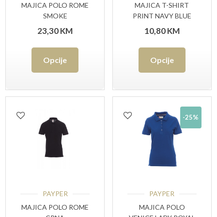
MAJICA POLO ROME
MAJICA T-SHIRT
SMOKE
PRINT NAVY BLUE
23,30
KM
10,80
KM
Ovaj
Ovaj
Opcije
Opcije
proizvod
proizvo
ima
ima
više
više
-25%
varijanti.
varijant
Opcije
Opcije
se
se
mogu
mogu
odabrati
odabrat
PAYPER
PAYPER
na
na
MAJICA POLO ROME
MAJICA POLO