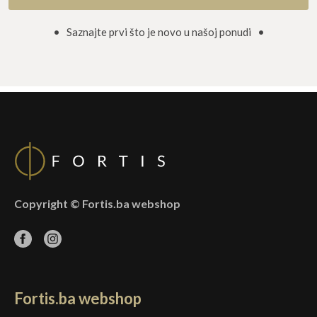
proizvoda
stranici
proizvo
• Saznajte prvi što je novo u našoj ponudi •
Copyright © Fortis.ba webshop
Fortis.ba webshop