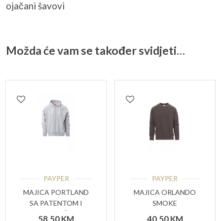
ojačani šavovi
Možda će vam se također svidjeti…
PAYPER
PAYPER
MAJICA PORTLAND
MAJICA ORLANDO
SA PATENTOM I
SMOKE
KAPULJAČOM
58,50
KM
40,50
KM