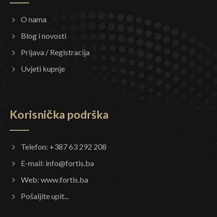
O nama
Blog i novosti
Prijava / Registracija
Uvjeti kupnje
Korisnička podrška
Telefon: +387 63 292 208
E-mail:
info@fortis.ba
Web:
www.fortis.ba
Pošaljite upit...