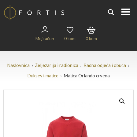
Moj račun
0
kom
0
kom
Naslovnica
›
Željezarija i radionica
›
Radna odjeća i obuća
›
Duksevi-majice
› Majica Orlando crvena