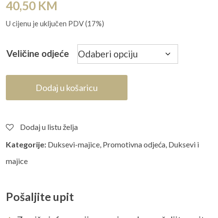
40,50
KM
U cijenu je uključen PDV (17%)
Veličine odjeće
Dodaj u košaricu
Dodaj u listu želja
Kategorije:
Duksevi-majice
,
Promotivna odjeća
,
Duksevi i
majice
Pošaljite upit