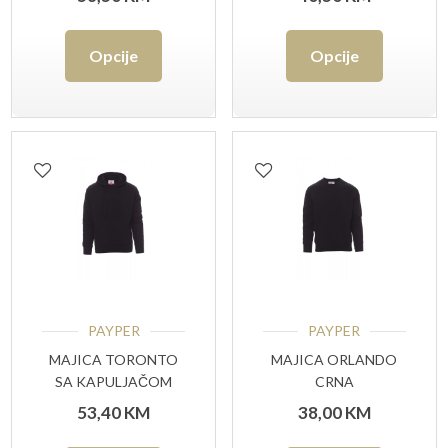
MELANGE
Ovaj
Ovaj
Opcije
Opcije
proizvod
proizvo
ima
ima
više
više
varijanti.
varijant
Opcije
Opcije
se
se
mogu
mogu
odabrati
odabrat
PAYPER
PAYPER
na
na
MAJICA TORONTO
MAJICA ORLANDO
SA KAPULJAČOM
CRNA
stranici
stranici
CRNA (DUKSERICA)
53,40
KM
38,00
KM
proizvoda
proizvo