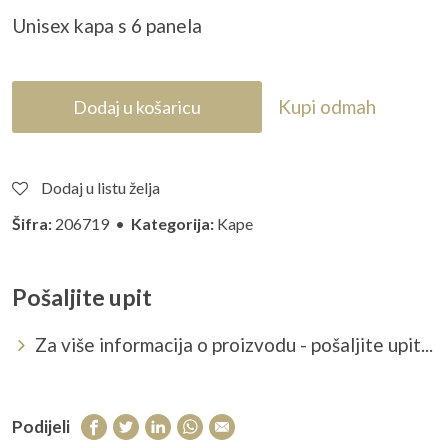
Unisex kapa s 6 panela
Kupi odmah
Dodaj u košaricu
Dodaj u listu želja
Šifra:
206719 •
Kategorija:
Kape
Pošaljite upit
Za više informacija o proizvodu - pošaljite upit...
Podijeli