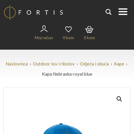
Moj račun
0
kom
0
kom
Naslovnica
›
Outdoor lov i ribolov
›
Odjeća i obuća
›
Kape
›
Kapa Nebraska royal blue