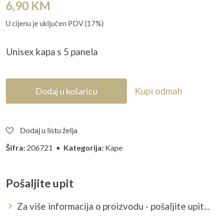
6,90
KM
U cijenu je uključen PDV (17%)
Unisex kapa s 5 panela
Kupi odmah
Dodaj u košaricu
Dodaj u listu želja
Šifra:
206721 •
Kategorija:
Kape
Pošaljite upit
Za više informacija o proizvodu - pošaljite upit...