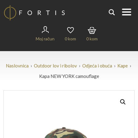
Moj račun
0
kom
0
kom
Naslovnica
›
Outdoor lov i ribolov
›
Odjeća i obuća
›
Kape
›
Kapa NEW YORK camouflage