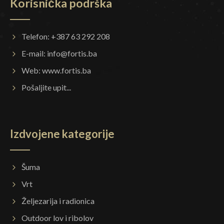
Korisnička podrška
Telefon: +387 63 292 208
E-mail:
info@fortis.ba
Web:
www.fortis.ba
Pošaljite upit...
Izdvojene kategorije
Šuma
Vrt
Željezarija i radionica
Outdoor lov i ribolov