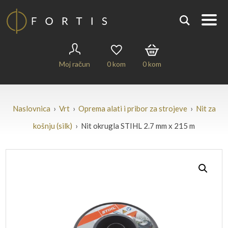
Moj račun
0
kom
0
kom
Naslovnica
›
Vrt
›
Oprema alati i pribor za strojeve
›
Nit za
košnju (silk)
› Nit okrugla STIHL 2.7 mm x 215 m