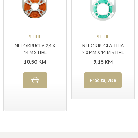
STIHL
STIHL
NIT OKRUGLA 2,4 X
NIT OKRUGLA TIHA
14 M STIHL
2,0 MM X 14 M STIHL
10,50
KM
9,15
KM
Pročitaj više