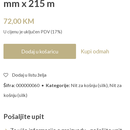
mm x 215 m
72,00
KM
U cijenu je uključen PDV (17%)
Kupi odmah
Dodaj u košaricu
Dodaj u listu želja
Šifra:
000000060 •
Kategorije:
Nit za košnju (silk)
,
Nit za
košnju (silk)
Pošaljite upit