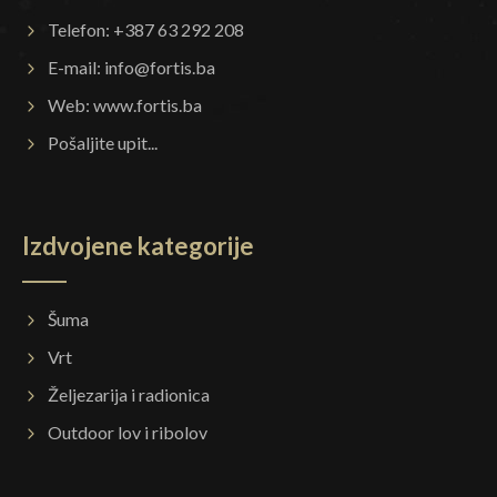
Telefon: +387 63 292 208
E-mail:
info@fortis.ba
Web:
www.fortis.ba
Pošaljite upit...
Izdvojene kategorije
Šuma
Vrt
Željezarija i radionica
Outdoor lov i ribolov