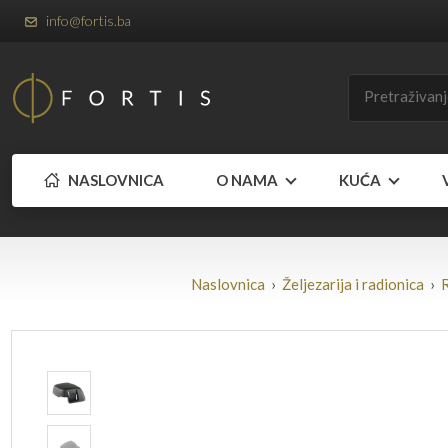
info@fortis.ba
NASLOVNICA
O NAMA
KUĆA
Naslovnica
›
Željezarija i radionica
›
R