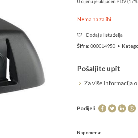
U cijenu je uključen PDV (17%
Nema na zalihi
Dodaj u listu želja
Šifra:
000014950 •
Katego
Pošaljite upit
Za više informacija o 
Podijeli
Napomena: