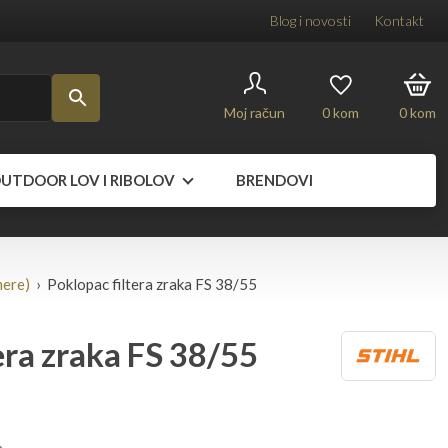
Blog i novosti
Kontakt
Moj račun
0
kom
0
kom
UTDOOR LOV I RIBOLOV
BRENDOVI
mere)
› Poklopac filtera zraka FS 38/55
era zraka FS 38/55