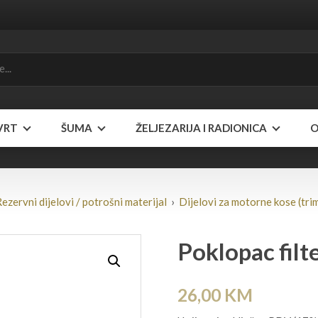
VRT
ŠUMA
ŽELJEZARIJA I RADIONICA
O
ezervni dijelovi / potrošni materijal
›
Dijelovi za motorne kose (tri
Poklopac filt
26,00
KM