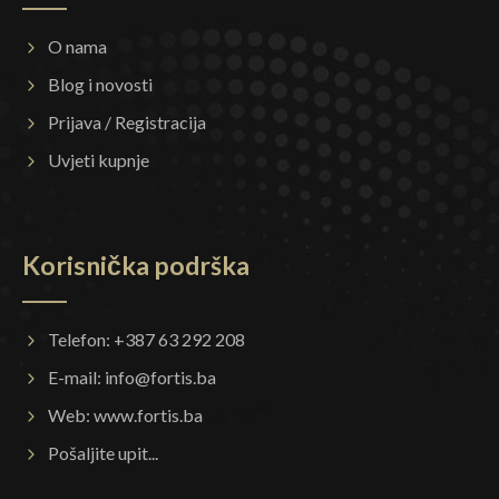
O nama
Blog i novosti
Prijava / Registracija
Uvjeti kupnje
Korisnička podrška
Telefon: +387 63 292 208
E-mail:
info@fortis.ba
Web:
www.fortis.ba
Pošaljite upit...