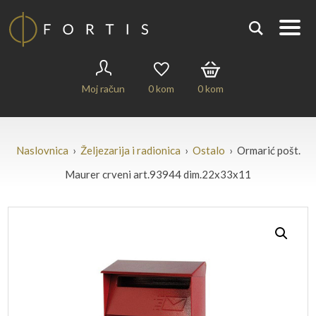
Moj račun
0
kom
0
kom
Naslovnica
›
Željezarija i radionica
›
Ostalo
› Ormarić pošt.
Maurer crveni art.93944 dim.22x33x11