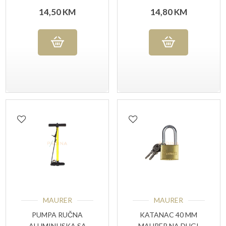
PROTEZAČPM 2/1
14,50
KM
14,80
KM
MAURER
MAURER
PUMPA RUČNA
KATANAC 40 MM
ALUMINIJSKA SA
MAURER NA DUGI