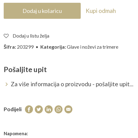
Kupi odmah
Dodaj u košaricu
Dodaj u listu želja
Šifra:
203299 •
Kategorija:
Glave i noževi za trimere
Pošaljite upit
Za više informacija o proizvodu - pošaljite upit...
Podijeli
Napomena: