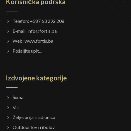
Korisnička podrška
Telefon: +387 63 292 208
E-mail:
info@fortis.ba
Web:
www.fortis.ba
Pošaljite upit...
Izdvojene kategorije
Šuma
Vrt
Željezarija i radionica
Outdoor lov i ribolov