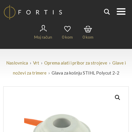
Moj račun
0
kom
0
kom
Naslovnica
›
Vrt
›
Oprema alati i pribor za strojeve
›
Glave i
noževi za trimere
› Glava za košnju STIHL Polycut 2-2