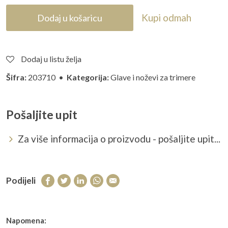
Kupi odmah
Dodaj u košaricu
Dodaj u listu želja
Šifra:
203710 •
Kategorija:
Glave i noževi za trimere
Pošaljite upit
Za više informacija o proizvodu - pošaljite upit...
Podijeli
Napomena: