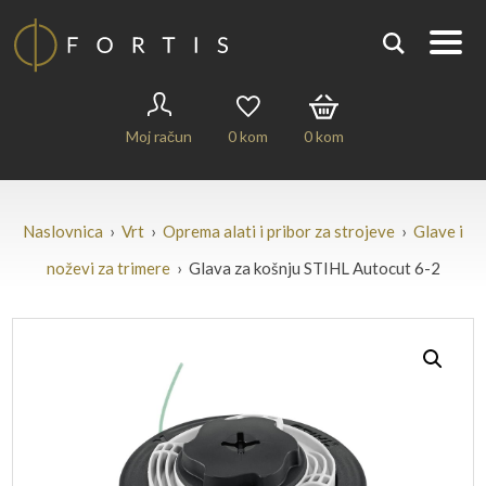
Moj račun
0
kom
0
kom
Naslovnica
›
Vrt
›
Oprema alati i pribor za strojeve
›
Glave i
noževi za trimere
› Glava za košnju STIHL Autocut 6-2