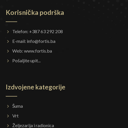
Korisnička podrška
Telefon: +387 63 292 208
E-mail:
info@fortis.ba
Web:
www.fortis.ba
Pošaljite upit...
Izdvojene kategorije
Šuma
Vrt
Željezarija i radionica