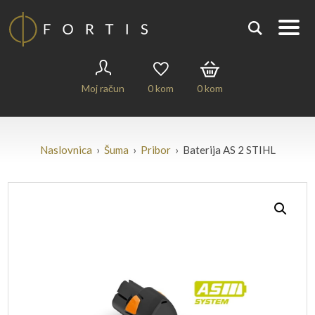
Moj račun
0
kom
0
kom
Naslovnica
›
Šuma
›
Pribor
› Baterija AS 2 STIHL