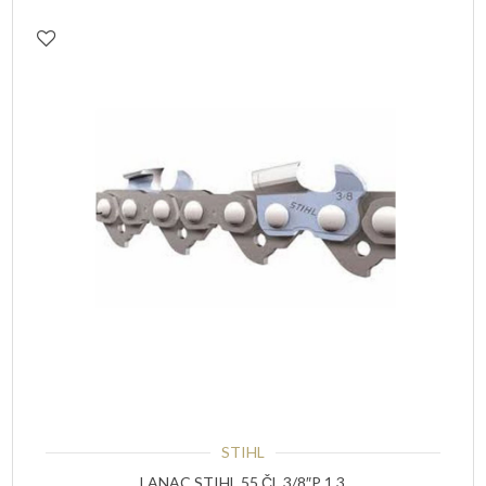
STIHL
LANAC STIHL 55 ČL.3/8″P 1,3