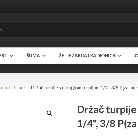
VRT
ŠUMA
ŽELJEZARIJA I RADIONICA
O
uma
›
Pribor
› Držač turpije s okruglom turpijom 1/4″, 3/8 P(za lanc
Držač turpije
1/4", 3/8 P(z