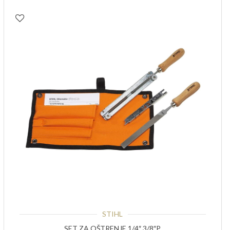
STIHL
SET ZA OŠTRENJE 1/4″,3/8″P