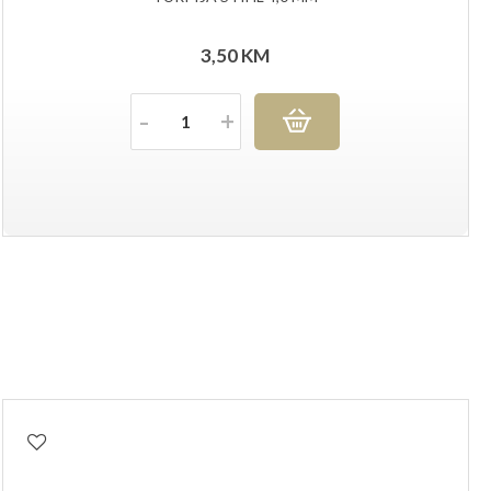
3,50
KM
Količina