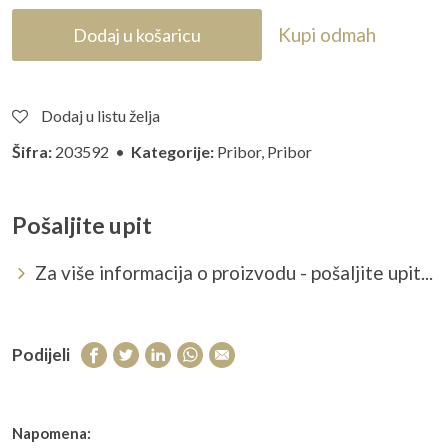
Kupi odmah
Dodaj u košaricu
Dodaj u listu želja
Šifra:
203592 •
Kategorije:
Pribor
,
Pribor
Pošaljite upit
Za više informacija o proizvodu - pošaljite upit...
Podijeli
Napomena: