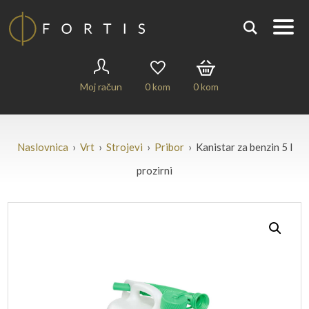
Moj račun
0
kom
0
kom
Naslovnica
›
Vrt
›
Strojevi
›
Pribor
› Kanistar za benzin 5 l
prozirni