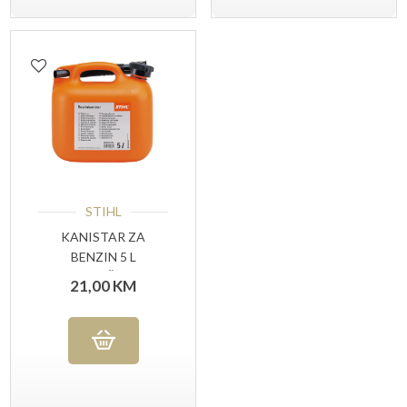
STIHL
KANISTAR ZA
BENZIN 5 L
NARANČASTI
21,00
KM