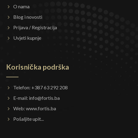
O nama
Blog i novosti
Prijava / Registracija
Uvjeti kupnje
Korisnička podrška
Telefon: +387 63 292 208
E-mail:
info@fortis.ba
Web:
www.fortis.ba
Pošaljite upit...