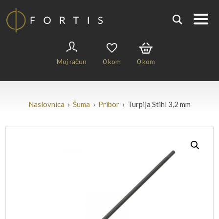
Moj račun
0
kom
0
kom
Naslovnica
›
Šuma
›
Pribor
› Turpija Stihl 3,2 mm