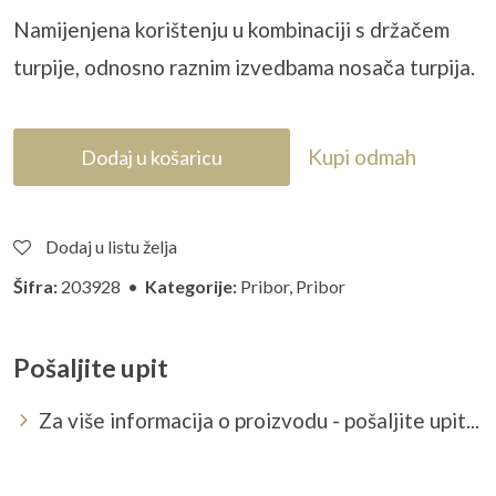
Namijenjena korištenju u kombinaciji s držačem
turpije, odnosno raznim izvedbama nosača turpija.
Kupi odmah
Dodaj u košaricu
Dodaj u listu želja
Šifra:
203928 •
Kategorije:
Pribor
,
Pribor
Pošaljite upit
Za više informacija o proizvodu - pošaljite upit...