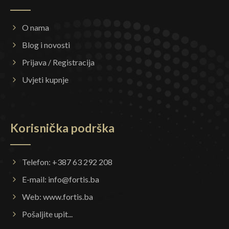
O nama
Blog i novosti
Prijava / Registracija
Uvjeti kupnje
Korisnička podrška
Telefon: +387 63 292 208
E-mail:
info@fortis.ba
Web:
www.fortis.ba
Pošaljite upit...