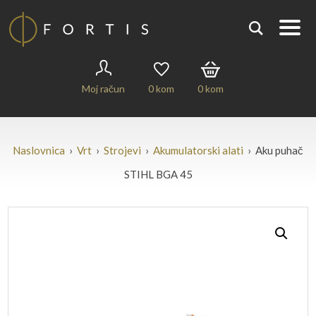
Moj račun
0
kom
0
kom
Naslovnica
›
Vrt
›
Strojevi
›
Akumulatorski alati
› Aku puhač
STIHL BGA 45