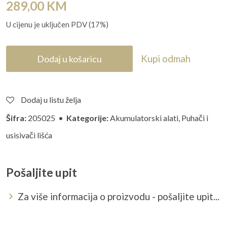
289,00
KM
U cijenu je uključen PDV (17%)
Kupi odmah
Dodaj u košaricu
Dodaj u listu želja
Šifra:
205025 •
Kategorije:
Akumulatorski alati
,
Puhači i
usisivači lišća
Pošaljite upit
Za više informacija o proizvodu - pošaljite upit...