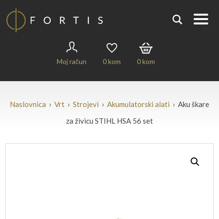
Moj račun
0
kom
0
kom
Naslovnica
›
Vrt
›
Strojevi
›
Akumulatorski alati
› Aku škare
za živicu STIHL HSA 56 set