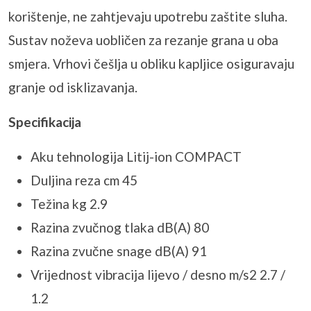
korištenje, ne zahtjevaju upotrebu zaštite sluha.
Sustav noževa uobličen za rezanje grana u oba
smjera. Vrhovi češlja u obliku kapljice osiguravaju
granje od isklizavanja.
Specifikacija
Aku tehnologija Litij-ion COMPACT
Duljina reza cm 45
Težina kg 2.9
Razina zvučnog tlaka dB(A) 80
Razina zvučne snage dB(A) 91
Vrijednost vibracija lijevo / desno m/s2 2.7 /
1.2