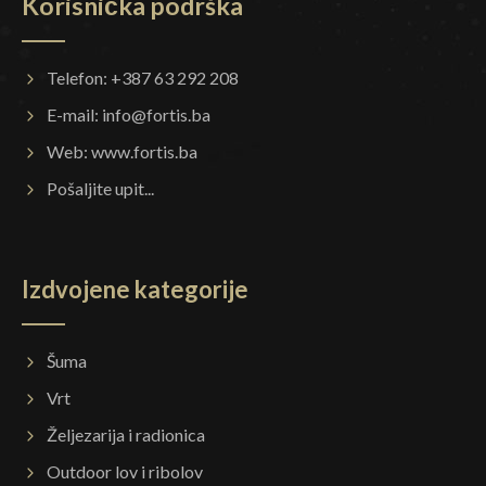
Korisnička podrška
Telefon: +387 63 292 208
E-mail:
info@fortis.ba
Web:
www.fortis.ba
Pošaljite upit...
Izdvojene kategorije
Šuma
Vrt
Željezarija i radionica
Outdoor lov i ribolov