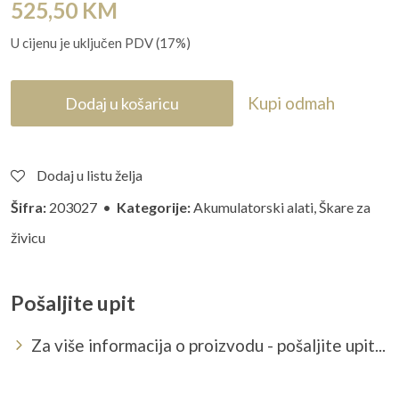
525,50
KM
U cijenu je uključen PDV (17%)
Kupi odmah
Dodaj u košaricu
Dodaj u listu želja
Šifra:
203027 •
Kategorije:
Akumulatorski alati
,
Škare za
živicu
Pošaljite upit
Za više informacija o proizvodu - pošaljite upit...