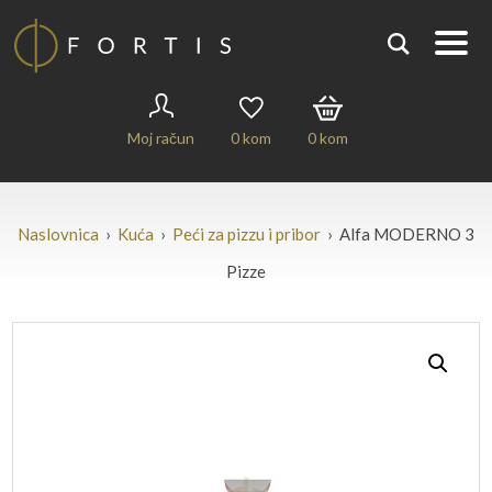
Moj račun
0
kom
0
kom
Naslovnica
›
Kuća
›
Peći za pizzu i pribor
› Alfa MODERNO 3
Pizze