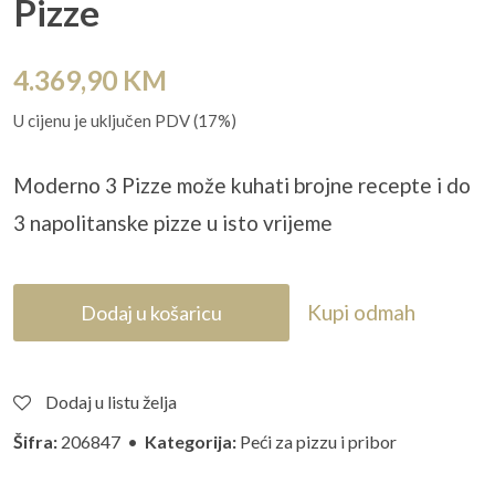
Pizze
4.369,90
KM
U cijenu je uključen PDV (17%)
Moderno 3 Pizze može kuhati brojne recepte i do
3 napolitanske pizze u isto vrijeme
Kupi odmah
Dodaj u košaricu
Dodaj u listu želja
Šifra:
206847 •
Kategorija:
Peći za pizzu i pribor