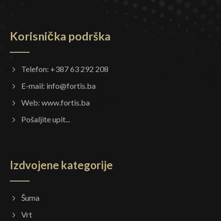
Korisnička podrška
Telefon: +387 63 292 208
E-mail:
info@fortis.ba
Web:
www.fortis.ba
Pošaljite upit...
Izdvojene kategorije
Šuma
Vrt