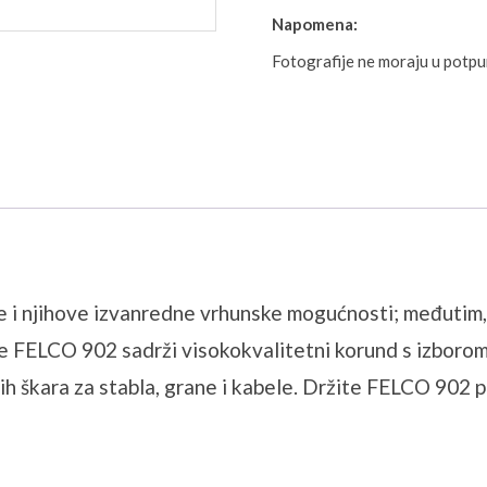
Napomena:
Fotografije ne moraju u potp
e i njihove izvanredne vrhunske mogućnosti;
međutim, 
 FELCO 902 sadrži visokokvalitetni korund s izborom s
ih škara za stabla, grane i kabele.
Držite FELCO 902 pri