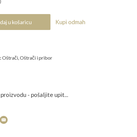
)
Kupi odmah
daj u košaricu
:
Oštrači
,
Oštrači i pribor
proizvodu - pošaljite upit...