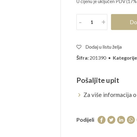
U cijenu je uključen PDV (17%
Količina
Do
Dodaj u listu želja
Šifra:
201390 •
Kategorije
Pošaljite upit
Za više informacija o 
Podijeli