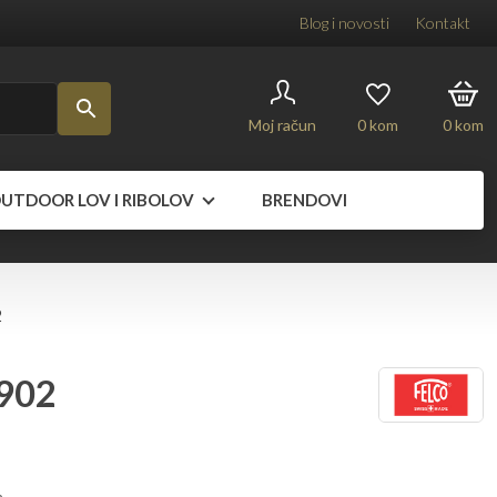
Blog i novosti
Kontakt
Moj račun
0
kom
0
kom
UTDOOR LOV I RIBOLOV
BRENDOVI
2
 902