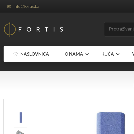
info@fortis.ba
NASLOVNICA
O NAMA
KUĆA