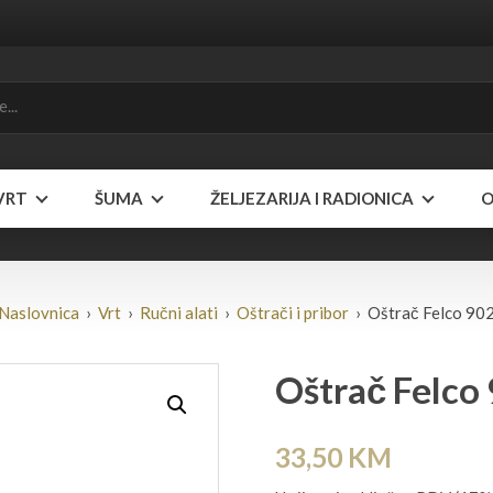
VRT
ŠUMA
ŽELJEZARIJA I RADIONICA
O
Naslovnica
›
Vrt
›
Ručni alati
›
Oštrači i pribor
› Oštrač Felco 90
Oštrač Felco
33,50
KM