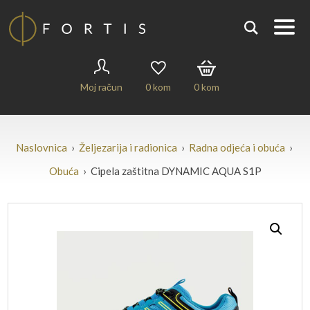
Moj račun
0
kom
0
kom
Naslovnica
›
Željezarija i radionica
›
Radna odjeća i obuća
›
Obuća
› Cipela zaštitna DYNAMIC AQUA S1P