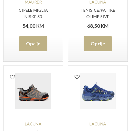
MAURER
LACUNA
CIPELE MIGLIA
TENISICE/PATIKE
NISKE S3
OLIMP SIVE
54,00
KM
68,50
KM
Ovaj
Ovaj
Opcije
Opcije
proizvod
proizvo
ima
ima
više
više
varijanti.
varijant
Opcije
Opcije
se
se
mogu
mogu
odabrati
odabrat
LACUNA
LACUNA
na
na