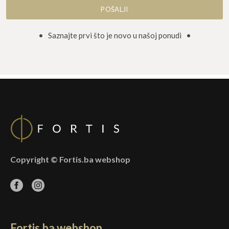
proizvoda
stranici
proizvo
• Saznajte prvi što je novo u našoj ponudi •
Copyright © Fortis.ba webshop
Fortis.ba webshop