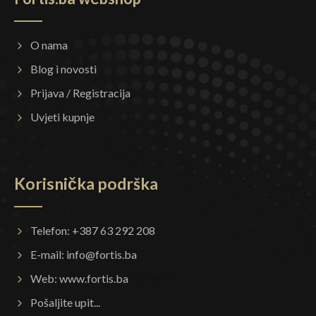
O nama
Blog i novosti
Prijava / Registracija
Uvjeti kupnje
Korisnička podrška
Telefon: +387 63 292 208
E-mail:
info@fortis.ba
Web:
www.fortis.ba
Pošaljite upit...