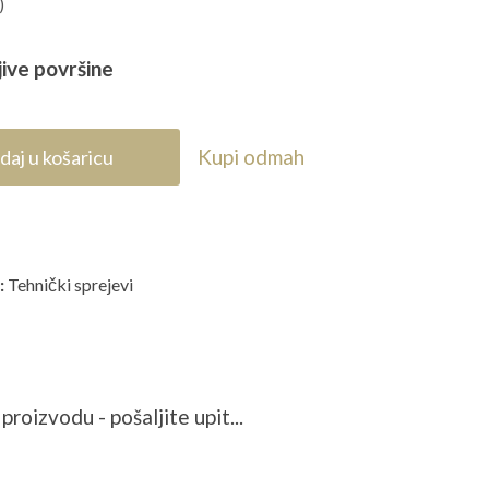
)
jive površine
Kupi odmah
daj u košaricu
:
Tehnički sprejevi
proizvodu - pošaljite upit...