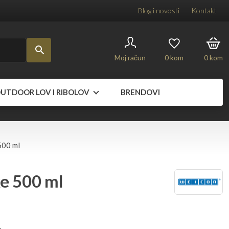
Blog i novosti
Kontakt
Moj račun
0
kom
0
kom
UTDOOR LOV I RIBOLOV
BRENDOVI
500 ml
ke 500 ml