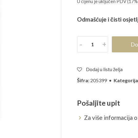
U cijenu je uključen PDV (17%
Odmašćuje i čisti osjetl
Količina
Do
Dodaj u listu želja
Šifra:
205399 •
Kategorija
Pošaljite upit
Za više informacija o 