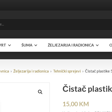
VRT
ŠUMA
ŽELJEZARIJA I RADIONICA
O
vnica
›
Željezarija i radionica
›
Tehnički sprejevi
› Čistač plastike 
Čistač plasti
15,00
KM