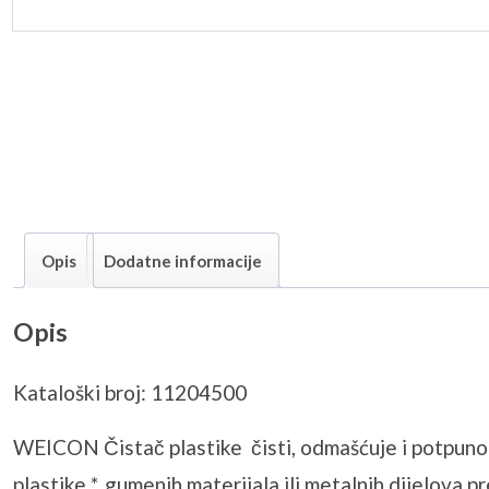
Opis
Dodatne informacije
Opis
Kataloški broj: 11204500
WEICON Čistač plastike čisti, odmašćuje i potpuno is
plastike *, gumenih materijala ili metalnih dijelova 