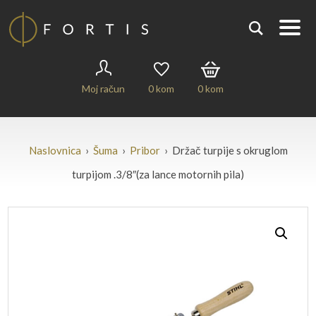
Moj račun
0
kom
0
kom
Naslovnica
›
Šuma
›
Pribor
› Držač turpije s okruglom
turpijom .3/8″(za lance motornih pila)