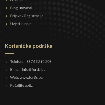
Blog i novosti
Prijava / Registracija
Uvjeti kupnje
Korisnička podrška
Telefon: +387 63 292 208
E-mail:
info@fortis.ba
Web:
www.fortis.ba
Pošaljite upit...