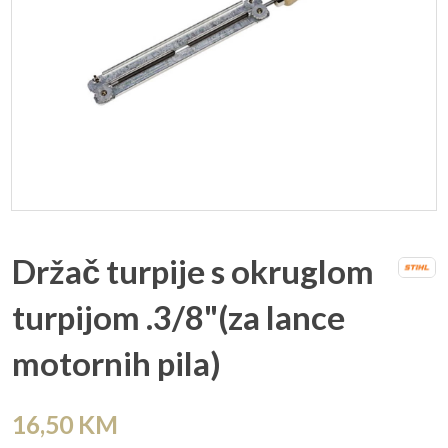
Držač turpije s okruglom
turpijom .3/8"(za lance
motornih pila)
16,50
KM