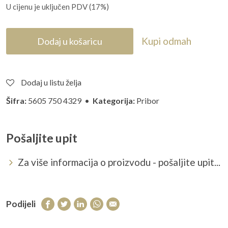
U cijenu je uključen PDV (17%)
Kupi odmah
Dodaj u košaricu
Dodaj u listu želja
Šifra:
5605 750 4329 •
Kategorija:
Pribor
Pošaljite upit
Za više informacija o proizvodu - pošaljite upit...
Podijeli